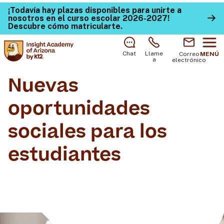
¡Todavía hay plazas disponibles para unirte a
nosotros en el curso escolar 2026-2027!
Descubre cómo matricularte
.
Chat
Llame
Correo
MENÚ
a
electrónico
Nuevas
oportunidades
sociales para los
estudiantes