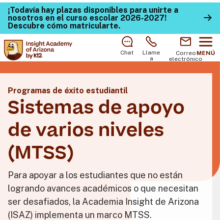
¡Todavía hay plazas disponibles para unirte a
nosotros en el curso escolar 2026-2027!
Descubre cómo matricularte
.
Chat
Llame
Correo
MENÚ
a
electrónico
Programas de éxito estudiantil
Sistemas de apoyo
de varios niveles
(MTSS)
Para apoyar a los estudiantes que no están
logrando avances académicos o que necesitan
ser desafiados, la Academia Insight de Arizona
(ISAZ) implementa un marco MTSS.