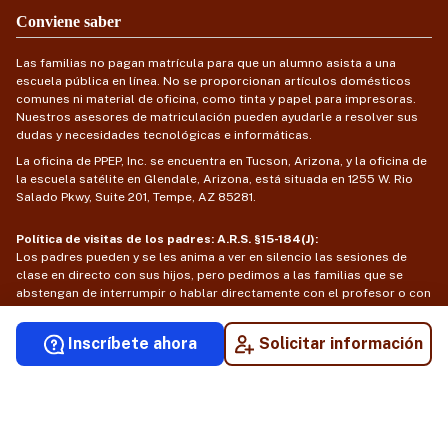
Conviene saber
Las familias no pagan matrícula para que un alumno asista a una
escuela pública en línea. No se proporcionan artículos domésticos
comunes ni material de oficina, como tinta y papel para impresoras.
Nuestros asesores de matriculación pueden ayudarle a resolver sus
dudas y necesidades tecnológicas e informáticas.
La oficina de PPEP, Inc. se encuentra en Tucson, Arizona, y la oficina de
la escuela satélite en Glendale, Arizona, está situada en 1255 W. Rio
Salado Pkwy, Suite 201, Tempe, AZ 85281.
Política de visitas de los padres: A.R.S. §15-184(J):
Los padres pueden y se les anima a ver en silencio las sesiones de
clase en directo con sus hijos, pero pedimos a las familias que se
abstengan de interrumpir o hablar directamente con el profesor o con
otros alumnos durante la clase.
Inscríbete ahora
Solicitar información
© 2026 Insight Academy of Arizona. Todos los derechos reservados.