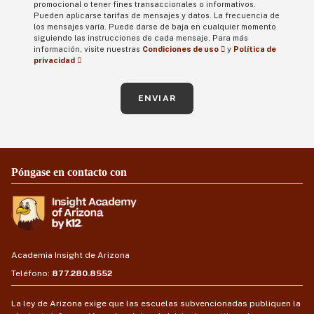
promocional o tener fines transaccionales o informativos.
Pueden aplicarse tarifas de mensajes y datos. La frecuencia de
los mensajes varía. Puede darse de baja en cualquier momento
siguiendo las instrucciones de cada mensaje. Para más
información, visite nuestras
Condiciones de uso
y
Política de
privacidad
ENVIAR
Póngase en contacto con
Academia Insight de Arizona
Teléfono:
877.280.8552
La ley de Arizona exige que las escuelas subvencionadas publiquen la